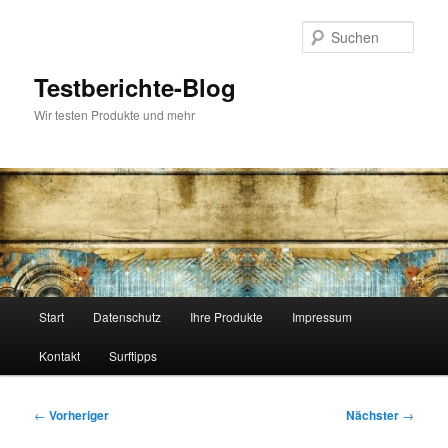
Zum
primären
Such
Inhalt
springen
Testberichte-Blog
Wir testen Produkte und mehr
Hauptmenü
Start
Datenschutz
Ihre Produkte
Impressum
Kontakt
Surftipps
Beitragsnavigation
←
Vorheriger
Nächster
→