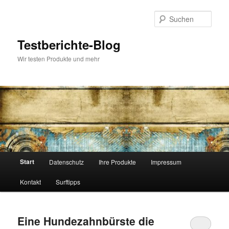
Zum
Zum
primären
sekundären
Such
Inhalt
Inhalt
springen
springen
Testberichte-Blog
Wir testen Produkte und mehr
Hauptmenü
Start
Datenschutz
Ihre Produkte
Impressum
Kontakt
Surftipps
Eine Hundezahnbürste die