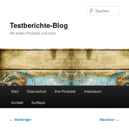
Zum
primären
Such
Inhalt
springen
Testberichte-Blog
Wir testen Produkte und mehr
Hauptmenü
Start
Datenschutz
Ihre Produkte
Impressum
Kontakt
Surftipps
Beitragsnavigation
←
Vorheriger
Nächster
→