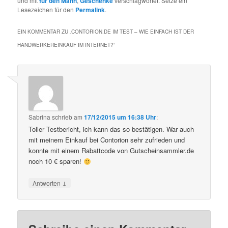
und mit
für den Mann
,
Geschenke
verschlagwortet. Setze ein
Lesezeichen für den
Permalink
.
EIN KOMMENTAR ZU „
CONTORION.DE IM TEST – WIE EINFACH IST DER
HANDWERKEREINKAUF IM INTERNET?
“
Sabrina
schrieb
am
17/12/2015 um 16:38 Uhr
:
Toller Testbericht, ich kann das so bestätigen. War auch
mit meinem Einkauf bei Contorion sehr zufrieden und
konnte mit einem Rabattcode von Gutscheinsammler.de
noch 10 € sparen!
↓
Antworten