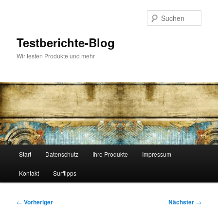
Zum
primären
Such
Inhalt
springen
Testberichte-Blog
Wir testen Produkte und mehr
Hauptmenü
Start
Datenschutz
Ihre Produkte
Impressum
Kontakt
Surftipps
Beitragsnavigation
←
Vorheriger
Nächster
→