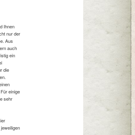
nd Ihnen
cht nur der
ße. Aus
dern auch
stig ein
ei
r die
en.
einen
Für einige
ne sehr
ier
 jeweiligen