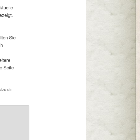
ktuelle
ezeigt.
lten Sie
ch
eitere
e Seite
etze ein