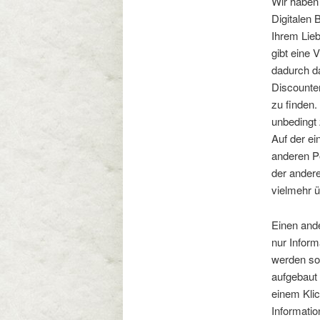
Wir haben 
Digitalen
Ihrem Lieb
gibt eine 
dadurch d
Discounter
zu finden.
unbedingt 
Auf der ei
anderen Po
der andere
vielmehr ü
Einen ande
nur Inform
werden son
aufgebaut 
einem Klic
Informatio