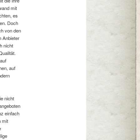
t die Ihre
wand mit
hten, es
eten. Doch
ch von den
n Anbieter
h nicht
ualität.
 auf
hen, auf
ndern
ie nicht
 angeboten
nz einfach
 mit
e
lige