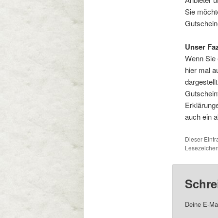
Sie möchte
Gutscheine
Unser Faz
Wenn Sie e
hier mal a
dargestell
Gutscheinf
Erklärunge
auch ein a
Dieser Eint
Lesezeichen
Schre
Deine E-Mai