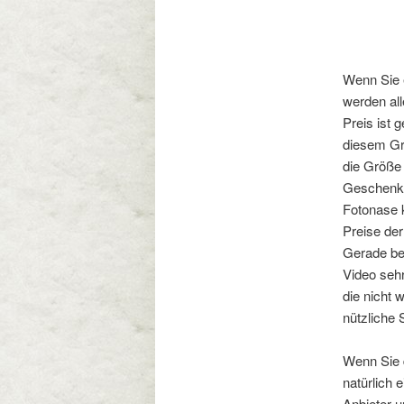
Wenn Sie 
werden all
Preis ist 
diesem Gru
die Größe 
Geschenk b
Fotonase k
Preise der
Gerade bei
Video sehr
die nicht 
nützliche 
Wenn Sie d
natürlich 
Anbieter 