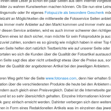
Ihnen liebe Leser ja schon ein paar Seiten aus dem Internet vorgestell
 Bilder zu wahren Kunstwerken machen können. Ob Sie nun eine Lein
lingsmotiv oder Ihr eigenes
Fotopuzzle als besondere Geschenk
möc
Vielzahl an Möglichkeiten die mittlerweile die Fotoservice Seiten anbi
as immer mehr Anbieter auf den Markt kommen und immer mehr au
 diesen Service anbieten, wird es auch immer schwerer den richtige
 Denn eines ist doch sicher, man möchte für sein Fotoprodukte ja auc
zuviel zahlen, sondern es so günstig wie möglich haben in einer Top Q
nen Seite helfen dort natürlich Testberichte wie auf unserer Seite oder
rtalen wo sich die Kunden über die Qualität der Fotoartikel austausc
n Seite sagt dies aber nicht unbedingt etwas über die Preise aus, so
ber die Qualität der angebotenen Artikel bei den jeweiligen Anbietern.
ren Weg geht hier die Seite
www.fotonase.com
, denn hier erhalten S
ation über die verschiedensten Produkte die heute bei den Anbietern
dern auch gleich einen Preisvergleich. Dabei ist die Internetseite ga
und ist so sehr übersichtlich gehalten. Einzelne Informationen können
k ganz einfach erreicht werden. Dahinter verbergen sich dann weiter
nen in Form eines Redaktionellen Artikels was im einzelnen das jewei