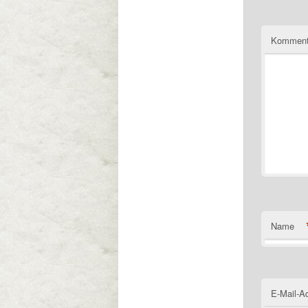
Komment
Name
E-Mail-A