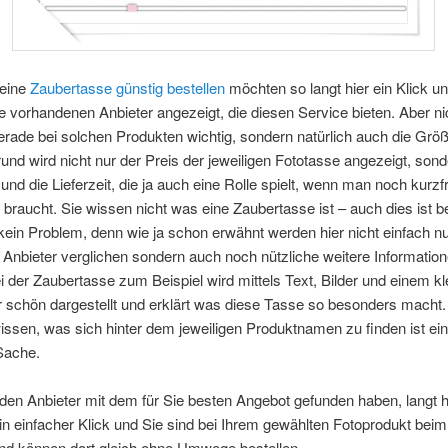
eine
Zaubertasse günstig bestellen
möchten so langt hier ein Klick u
e vorhandenen Anbieter angezeigt, die diesen Service bieten. Aber ni
gerade bei solchen Produkten wichtig, sondern natürlich auch die Grö
nd wird nicht nur der Preis der jeweiligen Fototasse angezeigt, son
und die Lieferzeit, die ja auch eine Rolle spielt, wenn man noch kurzfri
raucht. Sie wissen nicht was eine Zaubertasse ist – auch dies ist b
ein Problem, denn wie ja schon erwähnt werden hier nicht einfach nu
 Anbieter verglichen sondern auch noch nützliche weitere Information
 der Zaubertasse zum Beispiel wird mittels Text, Bilder und einem kl
 schön dargestellt und erklärt was diese Tasse so besonders macht. 
wissen, was sich hinter dem jeweiligen Produktnamen zu finden ist ei
Sache.
en Anbieter mit dem für Sie besten Angebot gefunden haben, langt h
ein einfacher Klick und Sie sind bei Ihrem gewählten Fotoprodukt beim
und können dort gleich ohne Umwege bestellen.