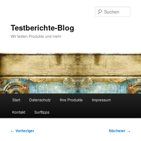
Zum
primären
Such
Inhalt
springen
Testberichte-Blog
Wir testen Produkte und mehr
Hauptmenü
Start
Datenschutz
Ihre Produkte
Impressum
Kontakt
Surftipps
Beitragsnavigation
←
Vorheriger
Nächster
→