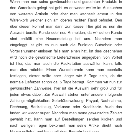
Wenn man nun seine gewünschten und gesuchten Produkte in
den Warenkorb gelegt hat geht es entweder weiter im Aussuchen
von weiteren Artikeln oder aber man wechselt erneut in den
Warenkorb welcher sich am oberen rechten Rand befindet. Den
über diesen kommt man dann zur Kasse. Hier gibt es nun die
Auswahl bereits Kunde oder neu Anmelden, da wir schon Kunde
sind entfällt eine Neuanmeldung bei uns. Nachdem man
eingeloggt ist gibt es nun auch die Funktion Gutschein oder
Vorteilsnummer einlösen falls man einen hat. Ist dies geschehen
wird noch die gewünschte Lieferadresse angegeben, von Vorteil
ist hier, das man auch die Packstation auswählen kann, falls
man dies möchte. Einen Wunschtermin kann man ebenfalls
festlegen, dieser sollte aber länger wie 5 Tage sein, da die
normale Lieferzeit schon ca. 5 Tage beträgt. Kommen wir nun zur
gewünschten Zahlweise, hier ist die Auswahl sehr groß und für
jeden etwas dabei. Zur Auswahl stehen unter anderem folgende
Zahlungsmöglichkeiten: Sofortüberweisung, Paypal, Nachnahme,
Rechnung, Bankeinzug, Vorkasse oder Kreditkarte. Auch das
finden wir wieder super. Nachdem man seine gewünschte Zahlart
gewählt hat, kann man auf Bestellungen senden klicken und
nach wenigen Tagen bekommt man seine Artikel direkt nach
Hause geliefert und kann mit dem
Basteln
beginnen.