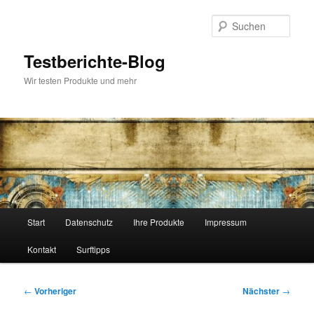
Zum
primären
Such
Inhalt
springen
Testberichte-Blog
Wir testen Produkte und mehr
Hauptmenü
Start
Datenschutz
Ihre Produkte
Impressum
Kontakt
Surftipps
Beitragsnavigation
←
Vorheriger
Nächster
→