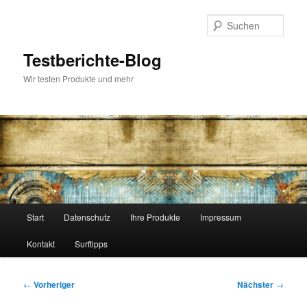
Zum
primären
Such
Inhalt
springen
Testberichte-Blog
Wir testen Produkte und mehr
Hauptmenü
Start
Datenschutz
Ihre Produkte
Impressum
Kontakt
Surftipps
Beitragsnavigation
←
Vorheriger
Nächster
→