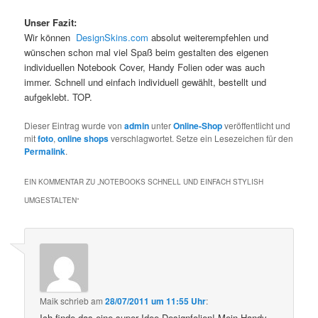
Unser Fazit:
Wir können
DesignSkins.com
absolut weiterempfehlen und
wünschen schon mal viel Spaß beim gestalten des eigenen
individuellen Notebook Cover, Handy Folien oder was auch
immer. Schnell und einfach individuell gewählt, bestellt und
aufgeklebt. TOP.
Dieser Eintrag wurde von
admin
unter
Online-Shop
veröffentlicht und
mit
foto
,
online shops
verschlagwortet. Setze ein Lesezeichen für den
Permalink
.
EIN KOMMENTAR ZU „
NOTEBOOKS SCHNELL UND EINFACH STYLISH
UMGESTALTEN
“
Maik
schrieb
am
28/07/2011 um 11:55 Uhr
:
Ich finde das eine super Idee Designfolien! Mein Handy