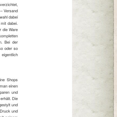
erzichtet,
 – Versand
swahl dabei
 mit dabei.
r die Ware
ompletten
n. Bei der
so oder so
eigentlich
line Shops
 man einen
sparen und
rhält. Die
gestylt und
n Druck und