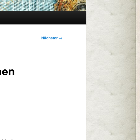
Nächster
→
nen