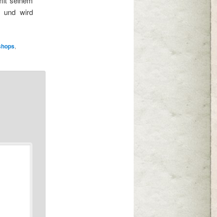
mit seinem
 und wird
shops
,