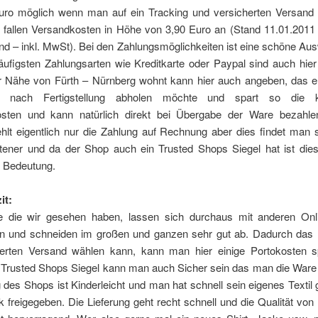
uro möglich wenn man auf ein Tracking und versicherten Versand v
 fallen Versandkosten in Höhe von 3,90 Euro an (Stand 11.01.2011
d – inkl. MwSt). Bei den Zahlungsmöglichkeiten ist eine schöne Au
ufigsten Zahlungsarten wie Kreditkarte oder Paypal sind auch hier
r Nähe von Fürth – Nürnberg wohnt kann hier auch angeben, das e
ch nach Fertigstellung abholen möchte und spart so die k
sten und kann natürlich direkt bei Übergabe der Ware bezahle
ehlt eigentlich nur die Zahlung auf Rechnung aber dies findet man 
tener und da der Shop auch ein Trusted Shops Siegel hat ist dies 
 Bedeutung.
it:
e die wir gesehen haben, lassen sich durchaus mit anderen On
en und schneiden im großen und ganzen sehr gut ab. Dadurch das
erten Versand wählen kann, kann man hier einige Portokosten 
 Trusted Shops Siegel kann man auch Sicher sein das man die Ware e
des Shops ist Kinderleicht und man hat schnell sein eigenes Textil 
freigegeben. Die Lieferung geht recht schnell und die Qualität vo