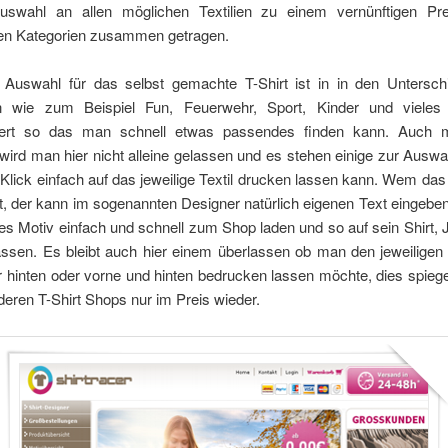
swahl an allen möglichen Textilien zu einem vernünftigen Pr
en Kategorien zusammen getragen.
 Auswahl für das selbst gemachte T-Shirt ist in in den Unterschi
en wie zum Beispiel Fun, Feuerwehr, Sport, Kinder und vieles
dert so das man schnell etwas passendes finden kann. Auch m
ird man hier nicht alleine gelassen und es stehen einige zur Ausw
Klick einfach auf das jeweilige Textil drucken lassen kann. Wem das
ht, der kann im sogenannten Designer natürlich eigenen Text eingebe
es Motiv einfach und schnell zum Shop laden und so auf sein Shirt,
ssen. Es bleibt auch hier einem überlassen ob man den jeweiligen 
 hinten oder vorne und hinten bedrucken lassen möchte, dies spiege
nderen T-Shirt Shops nur im Preis wieder.