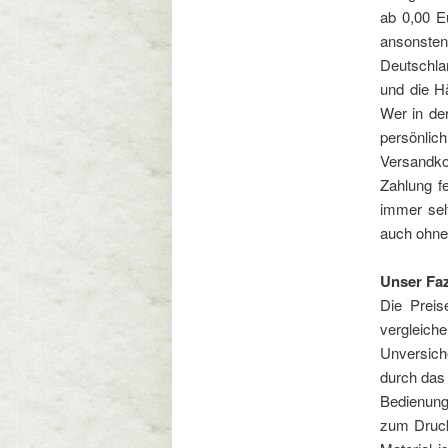
ab 0,00 E
ansonsten
Deutschlan
und die Hä
Wer in de
persönli
Versandko
Zahlung f
immer sel
auch ohne
Unser Faz
Die Preis
vergleich
Unversich
durch das
Bedienung 
zum Druck 