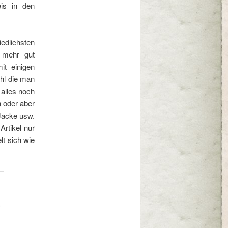
eis in den
edlichsten
 mehr gut
it einigen
ahl die man
 alles noch
n oder aber
 Jacke usw.
Artikel nur
lt sich wie