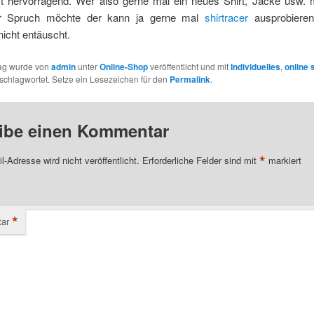
ist hervorragend. Wer also gerne mal ein neues Shirt, Jacke usw. 
r Spruch möchte der kann ja gerne mal
shirtracer
ausprobieren
icht entäuscht.
rag wurde von
admin
unter
Online-Shop
veröffentlicht und mit
Individuelles
,
online 
schlagwortet. Setze ein Lesezeichen für den
Permalink
.
ibe einen Kommentar
*
l-Adresse wird nicht veröffentlicht.
Erforderliche Felder sind mit
markiert
*
ar