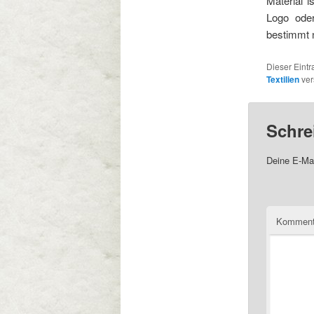
Material 
Logo ode
bestimmt n
Dieser Eint
Textilien
ver
Schre
Deine E-Mai
Komment