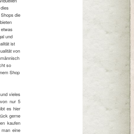
viduellen
 dies
n Shops die
bieten
n etwas
gal und
lität ist
ualität von
chmännisch
cht so
einem Shop
 und vieles
 von nur 5
ibt es hier
tück gerne
ben kaufen
t man eine