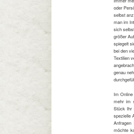
Immer mehr
oder Persö
selbst anz
man im Int
sich selbs
größer Auf
spiegelt s
bei den vi
Textilien 
angebracht
genau neh
durchgefü
Im Onlin
mehr im s
Stück Ihr 
spezielle
Anfragen 
möchte 