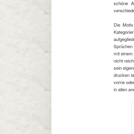
schöne Au
verschied
Die Motiv
Kategori
aufgeglie
Sprüchen w
mit einem 
nicht reic
sein eigen
drucken la
vorne oder
in allen a