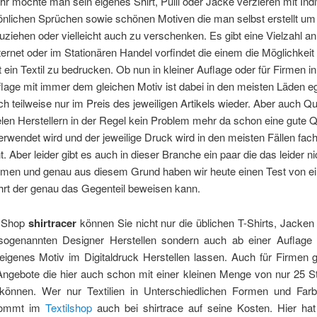
 möchte man sein eigenes Shirt, Pulli oder Jacke verzieren mit Indi
nlichen Sprüchen sowie schönen Motiven die man selbst erstellt um
uziehen oder vielleicht auch zu verschenken. Es gibt eine Vielzahl a
ernet oder im Stationären Handel vorfindet die einem die Möglichkeit 
t ein Textil zu bedrucken. Ob nun in kleiner Auflage oder für Firmen i
lage mit immer dem gleichen Motiv ist dabei in den meisten Läden e
ich teilweise nur im Preis des jeweiligen Artikels wieder. Aber auch Qua
elen Herstellern in der Regel kein Problem mehr da schon eine gute Q
verwendet wird und der jeweilige Druck wird in den meisten Fällen fa
. Aber leider gibt es auch in dieser Branche ein paar die das leider ni
men und genau aus diesem Grund haben wir heute einen Test von 
hrt der genau das Gegenteil beweisen kann.
e Shop
shirtracer
können Sie nicht nur die üblichen T-Shirts, Jacken
ogenannten Designer Herstellen sondern auch ab einer Auflage
eigenes Motiv im Digitaldruck Herstellen lassen. Auch für Firmen g
 Angebote die hier auch schon mit einer kleinen Menge von nur 25 S
können. Wer nur Textilien in Unterschiedlichen Formen und Far
kommt im
Textilshop
auch bei shirtrace auf seine Kosten. Hier ha