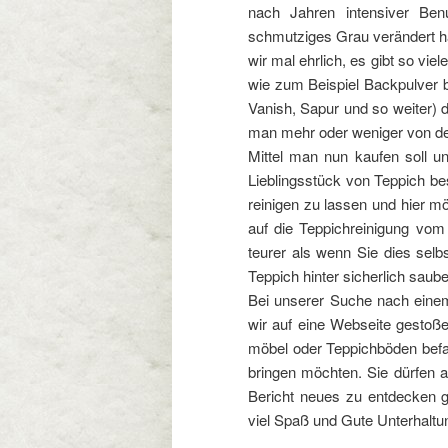
nach Jahren intensiver Ben
schmutziges Grau verändert ha
wir mal ehrlich, es gibt so vie
wie zum Beispiel Backpulver b
Vanish, Sapur und so weiter) 
man mehr oder weniger von der
Mittel man nun kaufen soll 
Lieblingsstück von Teppich bes
reinigen zu lassen und hier m
auf die Teppichreinigung vom
teurer als wenn Sie dies selb
Teppich hinter sicherlich saub
Bei unserer Suche nach eine
wir auf eine Webseite gestoßen
möbel oder Teppichböden befas
bringen möchten. Sie dürfen 
Bericht neues zu entdecken g
viel Spaß und Gute Unterhaltu