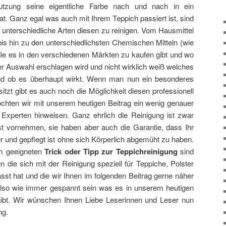
utzung seine eigentliche Farbe nach und nach in ein
t. Ganz egal was auch mit Ihrem Teppich passiert ist, sind
le unterschiedliche Arten diesen zu reinigen. Vom Hausmittel
is hin zu den unterschiedlichsten Chemischen Mitteln (wie
die es in den verschiedenen Märkten zu kaufen gibt und wo
 Auswahl erschlagen wird und nicht wirklich weiß welches
und ob es überhaupt wirkt. Wenn man nun ein besonderes
itzt gibt es auch noch die Möglichkeit diesen professionell
öchten wir mit unserem heutigen Beitrag ein wenig genauer
 Experten hinweisen. Ganz ehrlich die Reinigung ist zwar
st vornehmen, sie haben aber auch die Garantie, dass Ihr
er und gepflegt ist ohne sich Körperlich abgemüht zu haben.
m geeigneten
Trick oder Tipp zur Teppichreinigung
sind
 die sich mit der Reinigung speziell für Teppiche, Polster
st hat und die wir Ihnen im folgenden Beitrag gerne näher
also wie immer gespannt sein was es in unserem heutigen
ibt. Wir wünschen Ihnen Liebe Leserinnen und Leser nun
ng.