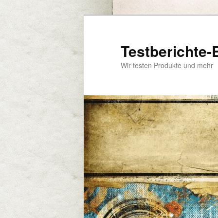
Zum
Zum
primären
sekundären
Inhalt
Inhalt
Testberichte-
springen
springen
Wir testen Produkte und mehr