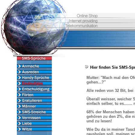
Hier finden Sie SMS-Sp
Mutter: "Mach mal den Ofe
gehen...?"
Alle reden von 32 Bit, be
Überall weisser, weicher S
einfach selber, tu es....... 
68% der Menschen haben 
gehören zu den 2%, die n
und zu lesen!
Wie Du da in meiner Tasc
rausholen soll, meinen 