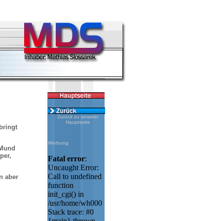
Zurück zu unserer
Hauptseite
bringt
Werbung
 Mund
per,
n aber